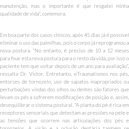
manutenção, mas o importante é que resgatei minha
qualidade de vida”, comemora.
Em boa parte dos casos clínicos, após 45 dias já é possível
eliminar o uso das palmilhas, pois o corpo já reprogramou a
nova postura. “No entanto, é preciso de 10 a 12 meses
para fixar esta nova postura para o resto da vida, por isso o
paciente tem que voltar depois de um ano para avaliação”,
ressalta Dr. Victor. Entretanto, eTraumatismos nos pés,
entorses de tornozelo, uso de sapatos inapropriados ou
perturbações vindas dos olhos ou dentes são fatores que
levam os pés a sofrerem modificações de posição e, assim,
desequilibrar o sistema postural. “A planta do pé é rica em
receptores sensoriais que detectam as pressões na pele e
as tensões que ocorrem nas articulações dos pés e
tornozelos. A visão e a oclusão dentária também se