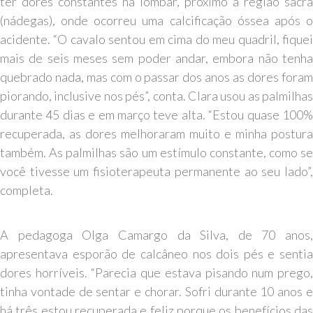
ter dores constantes na lombar, próximo à região sacra
(nádegas), onde ocorreu uma calcificação óssea após o
acidente. “O cavalo sentou em cima do meu quadril, fiquei
mais de seis meses sem poder andar, embora não tenha
quebrado nada, mas com o passar dos anos as dores foram
piorando, inclusive nos pés”, conta. Clara usou as palmilhas
durante 45 dias e em março teve alta. “Estou quase 100%
recuperada, as dores melhoraram muito e minha postura
também. As palmilhas são um estímulo constante, como se
você tivesse um fisioterapeuta permanente ao seu lado”,
completa.
A pedagoga Olga Camargo da Silva, de 70 anos,
apresentava esporão de calcâneo nos dois pés e sentia
dores horríveis. “Parecia que estava pisando num prego,
tinha vontade de sentar e chorar. Sofri durante 10 anos e
há três estou recuperada e feliz porque os benefícios das